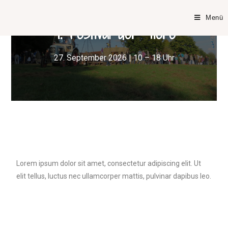
Menü
7. Festival der Tiere
27. September 2026 | 10 – 18 Uhr
Lorem ipsum dolor sit amet, consectetur adipiscing elit. Ut
elit tellus, luctus nec ullamcorper mattis, pulvinar dapibus leo.